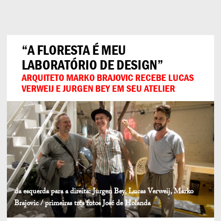
Can
Do
“A FLORESTA É MEU
LABORATÓRIO DE DESIGN”
ARQUITETO MARKO BRAJOVIC RECEBE LUCAS
VERWEIJ E JURGEN BEY EM SEU ATELIER
da esquerda para a direita: Jurgen Bey, Lucas Verweij, Marko
Brajovic / primeiras três fotos José de Holanda