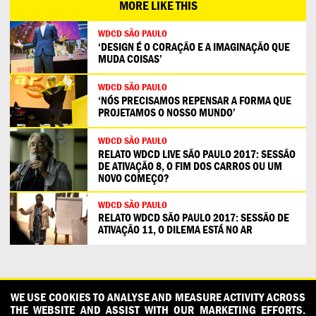
MORE LIKE THIS
WDCD SÃO PAULO
‘DESIGN É O CORAÇÃO E A IMAGINAÇÃO QUE
MUDA COISAS’
WDCD SÃO PAULO
‘NÓS PRECISAMOS REPENSAR A FORMA QUE
PROJETAMOS O NOSSO MUNDO’
WDCD SÃO PAULO
RELATO WDCD LIVE SÃO PAULO 2017: SESSÃO
DE ATIVAÇÃO 8, O FIM DOS CARROS OU UM
NOVO COMEÇO?
WDCD SÃO PAULO
RELATO WDCD SÃO PAULO 2017: SESSÃO DE
ATIVAÇÃO 11, O DILEMA ESTÁ NO AR
CONTACT
OUR PARTNERS
PRESS
PRIVACY POLICY
WE USE COOKIES TO ANALYSE AND MEASURE ACTIVITY ACROSS
THE WEBSITE AND ASSIST WITH OUR MARKETING EFFORTS.
WHAT DESIGN CAN DO IS INITIATED AND PRODUCED BY