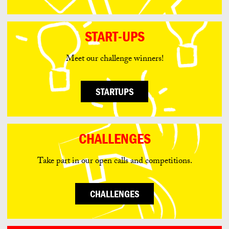
START-UPS
Meet our challenge winners!
STARTUPS
CHALLENGES
Take part in our open calls and competitions.
CHALLENGES