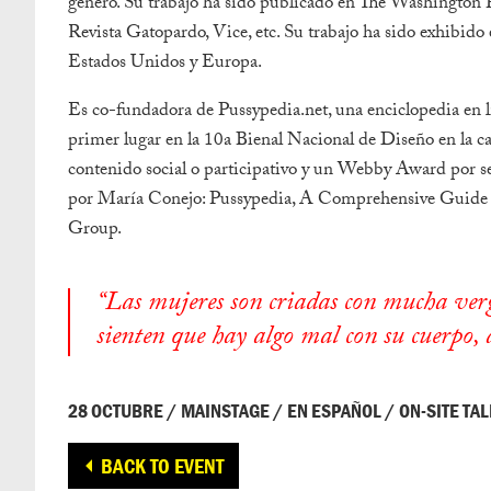
género. Su trabajo ha sido publicado en The Washington Po
Revista Gatopardo, Vice, etc. Su trabajo ha sido exhibido e
Estados Unidos y Europa.
Es co-fundadora de Pussypedia.net, una enciclopedia en lín
primer lugar en la 10a Bienal Nacional de Diseño en la c
contenido social o participativo y un Webby Award por ser
por María Conejo: Pussypedia, A Comprehensive Guide se
Group.
“Las mujeres son criadas con mucha verg
sienten que hay algo mal con su cuerpo, 
28 OCTUBRE / MAINSTAGE / EN ESPAÑOL / ON-SITE TAL
BACK TO EVENT