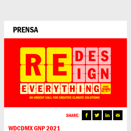
Can
Do
PRENSA
SHARE:
WDCDMX GNP 2021