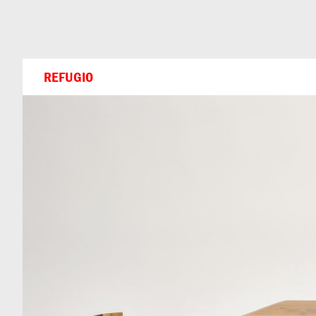
Can
Do
REFUGIO