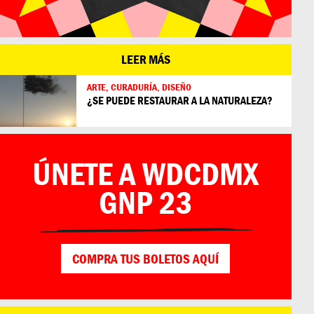
LEER MÁS
ARTE, CURADURÍA, DISEÑO
REFUGIO
¿SE PUEDE RESTAURAR A LA NATURALEZA?
ÚNETE A WDCDMX
GNP 23
COMPRA TUS BOLETOS AQUÍ