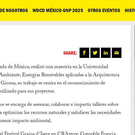
 DE NOSOTROS
WDCD MÉXICO GNP 2025
OTROS EVENTOS
HIST
SHARE:
do de México, realizó una maestría en la Universidad
Ambiente, Energías Renovables aplicadas a la Arquitectura
 Girona, su trabajo se centra en el reconocimiento de
utilizado para sus proyectos.
 se encarga de asesorar, colaborar e impartir talleres sobre
ra optimizar los recursos naturales y satisfacer las necesidades
l menor impacto ambiental.
el Festival Grains dʼIsere en CRAterre, Grenoble Francia,