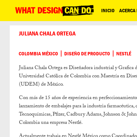
What
INICIO
ACERCA
Design
Can
JULIANA CHALA ORTEGA
Do
COLOMBIA MÉXICO
DISEÑO DE PRODUCTO
NESTLÉ
Juliana Chala Ortega es Diseñadora industrial y Grafica
Universidad Católica de Colombia con Maestría en Dise
(UDEM) de México.
Con más de 15 años de experiencia en perfeccionamiento d
lanzamiento de embalajes para la industria farmacéutica
Tecnoquímicas, Pfizer, Cadbury Adams, Johnson & Joh
Colombia una empresa Nestlé.
Actualmente trabaja en Nestlé México como Coordinador